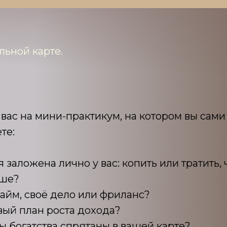
льной карте.
 вас на мини-практикум, на котором вы сами
те:
 заложена лично у вас: копить или тратить,
ьше?
найм, своё дело или фриланс?
вый план роста дохода?
ы богатства спрятаны в вашей карте?