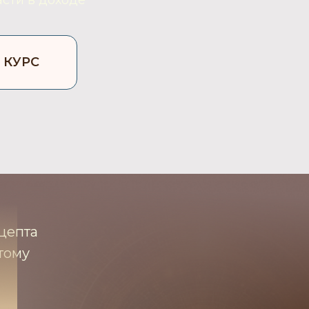
асти в доходе
 КУРС
ецепта
отому