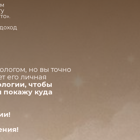
ом
гу
то».
 доход
логом, но вы точно
ет его личная
ологии, чтобы
и покажу куда
ии!
ения!