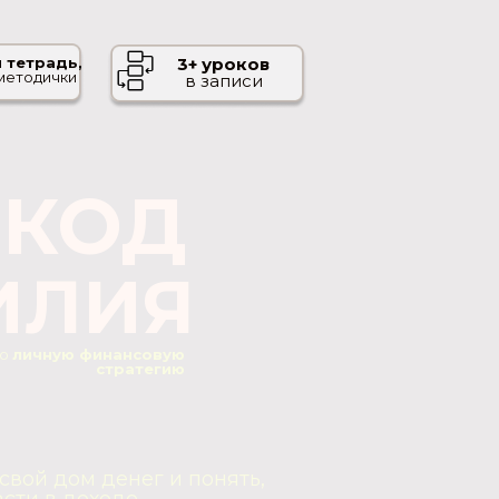
 тетрадь,
3+ уроков
 методички
в записи
 КОД
ИЛИЯ
ою
личную финансовую
стратегию
свой дом денег и понять,