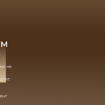
УМ
но не
хотят
мент