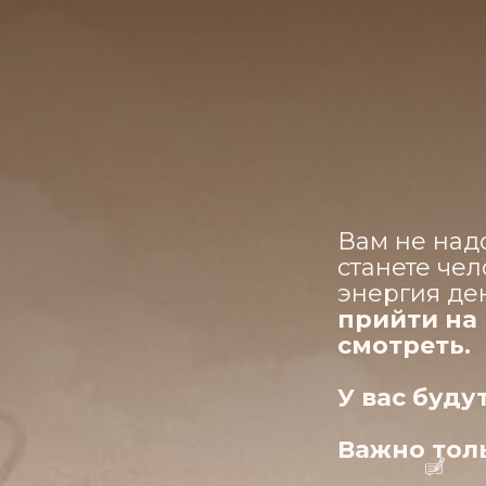
Вам не над
станете чел
энергия де
прийти на 
смотреть.
У вас буд
Важно толь