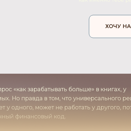
как именно тебе р
ХОЧУ НА
рос «как зарабатывать больше» в книгах, у
ых. Но правда в том, что универсального р
ает у одного, может не работать у другого, п
ичный финансовый код.