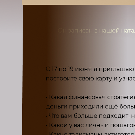
Он записан в нашей ната
С 17 по 19 июня я приглашаю
построите свою карту и узнае
· Какая финансовая стратегия
деньги приходили ещё бол
· Что вам больше подходит: 
· Какой у вас личный пошаго
· Какие талисманы-активатор