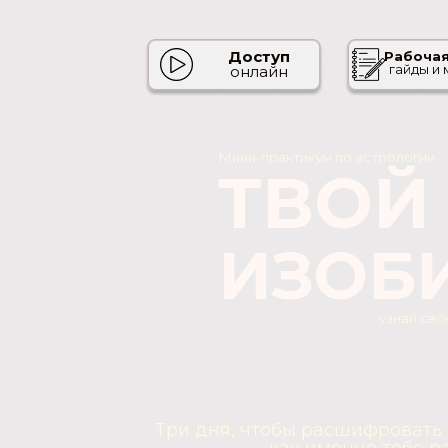
Доступ
Рабочая
гайды и
онлайн
Мини-практикум по астрологии
ТВОЙ
ИЗОБ
узнай св
Три дня, чтобы расшифровать 